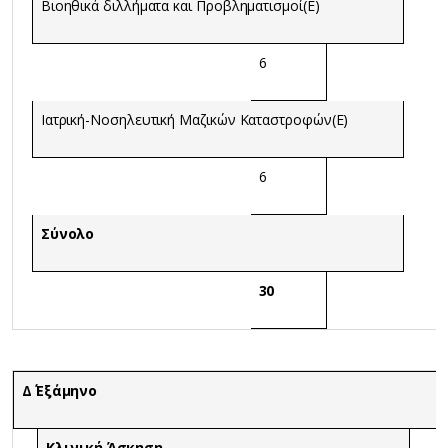
Βιοηθικά διλλήματα και Προβληματισμοί(Ε)
6
Ιατρική-Νοσηλευτική Μαζικών Καταστροφών(Ε)
6
Σύνολο
30
Δ΄ Εξάμηνο
Κλινική Άσκηση